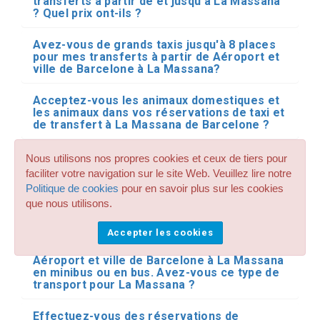
transferts à partir de et jusqu'à La Massana
? Quel prix ont-ils ?
Avez-vous de grands taxis jusqu'à 8 places
pour mes transferts à partir de Aéroport et
ville de Barcelone à La Massana?
Acceptez-vous les animaux domestiques et
les animaux dans vos réservations de taxi et
de transfert à La Massana de Barcelone ?
Avez-vous des véhicules spéciaux avec une
Nous utilisons nos propres cookies et ceux de tiers pour
rampe pour le transport des personnes
faciliter votre navigation sur le site Web. Veuillez lire notre
handicapées et des fauteuils roulants
Politique de cookies
pour en savoir plus sur les cookies
disponibles pour mes transferts privés à
que nous utilisons.
partir de Aéroport et ville de Barcelone à La
Massana ?
Accepter les cookies
J'ai besoin d'un transfert privé à partir de
Aéroport et ville de Barcelone à La Massana
en minibus ou en bus. Avez-vous ce type de
transport pour La Massana ?
Effectuez-vous des réservations de