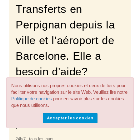
Transferts en
Perpignan depuis la
ville et l'aéroport de
Barcelone. Elle a
besoin d'aide?
Questions et budget
Nous utilisons nos propres cookies et ceux de tiers pour
faciliter votre navigation sur le site Web. Veuillez lire notre
info@chofix.com
Politique de cookies
pour en savoir plus sur les cookies
que nous utilisons.
Avez-vous besoin d'aide avec le
Accepter les cookies
processus de réservation?
24h/7j, tous les jours