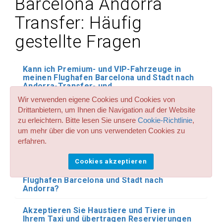
Barcelona Andorra
Transfer: Häufig
gestellte Fragen
Kann ich Premium- und VIP-Fahrzeuge in
meinen Flughafen Barcelona und Stadt nach
Andorra-Transfer- und
Transferreservierungen reservieren?
Wir verwenden eigene Cookies und Cookies von
Drittanbietern, um Ihnen die Navigation auf der Website
Haben Sie Sitzplätze für Kinder und Babys
zu erleichtern. Bitte lesen Sie unsere
Cookie-Richtlinie
,
bei allen Transferservices und Transfers ab
um mehr über die von uns verwendeten Cookies zu
und bis zu Andorra von Barcelona Stadt und
erfahren.
Flughafen? Welchen Preis haben sie?
Cookies akzeptieren
Haben Sie große Taxis mit bis zu 8
Sitzplätzen für meine Transfers ab
Flughafen Barcelona und Stadt nach
Andorra?
Akzeptieren Sie Haustiere und Tiere in
Ihrem Taxi und übertragen Reservierungen