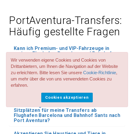
PortAventura-Transfers:
Häufig gestellte Fragen
Kann ich Premium- und VIP-Fahrzeuge in
meinen Flughafen Barcelona und Bahnhof
Sants nach Port Aventura-Transfer- und
Wir verwenden eigene Cookies und Cookies von
Transferreservierungen reservieren?
Drittanbietern, um Ihnen die Navigation auf der Website
zu erleichtern. Bitte lesen Sie unsere
Cookie-Richtlinie
,
Haben Sie Sitzplätze für Kinder und Babys
um mehr über die von uns verwendeten Cookies zu
bei allen Transferservices und Transfers ab
erfahren.
und bis zu PortAventura von Barcelona?
Welchen Preis haben sie?
Cookies akzeptieren
Haben Sie große Taxis mit bis zu 8
Sitzplätzen für meine Transfers ab
Flughafen Barcelona und Bahnhof Sants nach
Port Aventura?
Akzeptieren Sie Haustiere und Tiere in