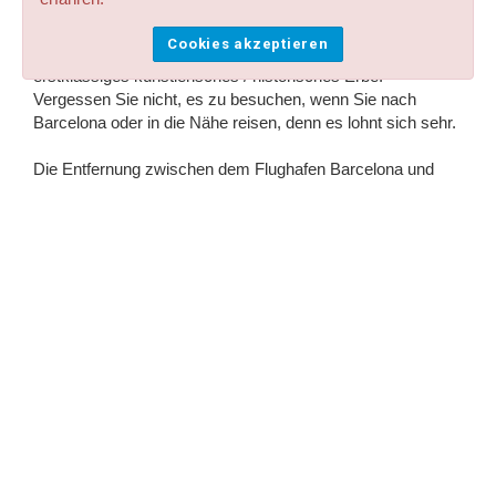
Mittelmeers an der Costa Dorada, daher finden Sie Strände
mit sauberem und warmem Wasser, gute
Cookies akzeptieren
Freizeitmöglichkeiten, gute Gastronomie und ein
erstklassiges künstlerisches / historisches Erbe.
Vergessen Sie nicht, es zu besuchen, wenn Sie nach
Barcelona oder in die Nähe reisen, denn es lohnt sich sehr.
Die Entfernung zwischen dem Flughafen Barcelona und
Tarragona beträgt 85 km mit einer Transferzeit von weniger
als 1 Stunde, immer auf Mautstraßen, um die Transferzeit
so weit wie möglich zu verkürzen. Andere Unternehmen
meiden die Autobahn, um Kosten zu sparen, wir nicht.
Ich suche einen günstigen Transfer vom
Flughafen Barcelona nach Tarragona, was kann
ich tun, um ihn zu bekommen?
Das Wichtigste ist, so früh wie möglich zu buchen; Die
sparsamsten Fahrzeugreihen werden als erste
reserviert, daher ist in diesen Fällen proaktives Handeln
der entscheidende Faktor.
Wie viel im Voraus?
Buchen
Sie so schnell wie möglich, und wenn Sie am Ende nicht