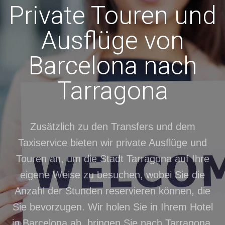
Private Touren und
Ausflüge von
Barcelona nach
Tarragona
Zusätzlich zu den Transfers und dem
Taxiservice bieten wir private Ausflüge und
Touren an, um die Stadt Tarragona auf Ihre
eigene Weise zu besuchen, wobei Sie die
Anzahl der Stunden reservieren können, die
Sie bevorzugen. Wir holen Sie in Ihrem Hotel
in Barcelona ab, bringen Sie nach Tarragona,