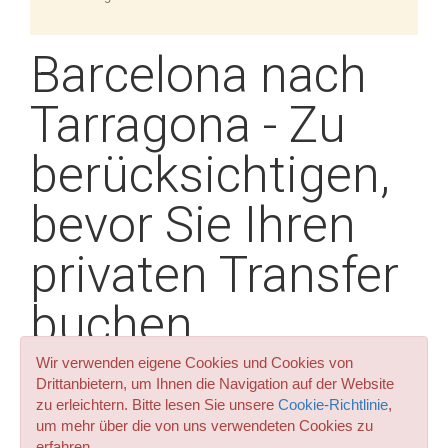
Barcelona nach
Tarragona - Zu
berücksichtigen,
bevor Sie Ihren
privaten Transfer
buchen
Wir verwenden eigene Cookies und Cookies von
Drittanbietern, um Ihnen die Navigation auf der Website
Tarragona ist eine spanische Stadt, die in der Autonomen
zu erleichtern. Bitte lesen Sie unsere
Cookie-Richtlinie
,
Gemeinschaft Katalonien liegt und die wiederum die
um mehr über die von uns verwendeten Cookies zu
Hauptstadt der Provinz Tarragona ist. Es liegt am Ufer des
erfahren.