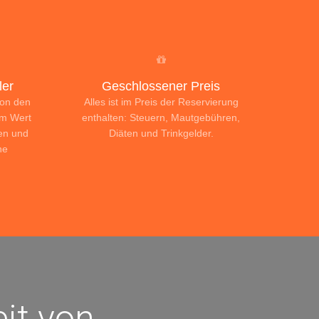
er
Geschlossener Preis
von den
Alles ist im Preis der Reservierung
im Wert
enthalten: Steuern, Mautgebühren,
en und
Diäten und Trinkgelder.
ne
it von