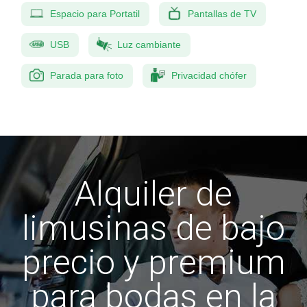
Espacio para Portatil
Pantallas de TV
USB
Luz cambiante
Parada para foto
Privacidad chófer
Alquiler de
limusinas de bajo
precio y premium
para bodas en la