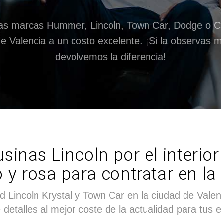
las marcas Hummer, Lincoln, Town Car, Dodge o Ch
 de Valencia a un costo excelente. ¡Si la observas
devolvemos la diferencia!
sinas Lincoln por el interior 
o y rosa para contratar en la
d Lincoln Krystal y Town Car en la ciudad de Valenc
 detalles al mejor coste de la actualidad para tus 