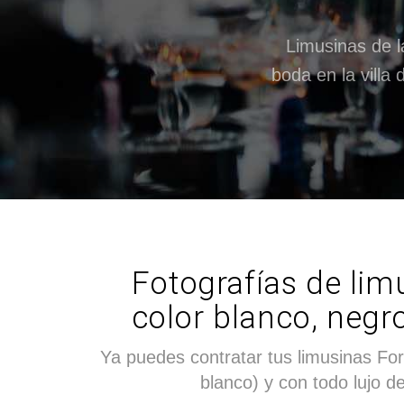
Limusinas de 
boda en la villa
Fotografías de limu
color blanco, negr
Ya puedes contratar tus limusinas For
blanco) y con todo lujo de