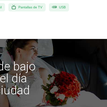
il
Pantallas de TV
USB
de bajo
el día
ciudad