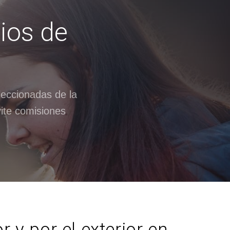
ios de
a
leccionadas de la
vite comisiones
 y por el exterior en