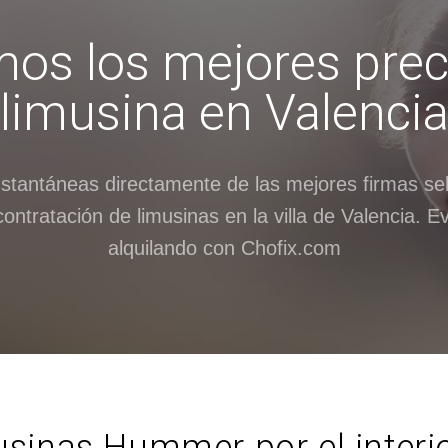
os los mejores prec
limusina en Valenci
nstantáneas directamente de las mejores firmas se
 contratación de limusinas en la villa de Valencia. E
alquilando con Chofix.com
sinas Hummer por el interior