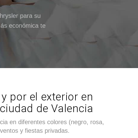
rysler para su
 más económica te
y por el exterior en
 ciudad de Valencia
ia en diferentes colores (negro, rosa,
eventos y fiestas privadas.