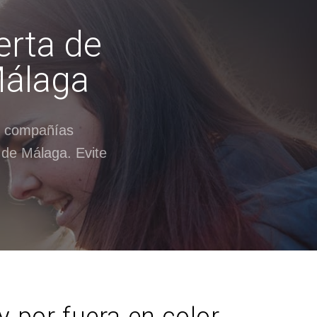
erta de
Málaga
s compañías
 de Málaga. Evite
 por fuera en color