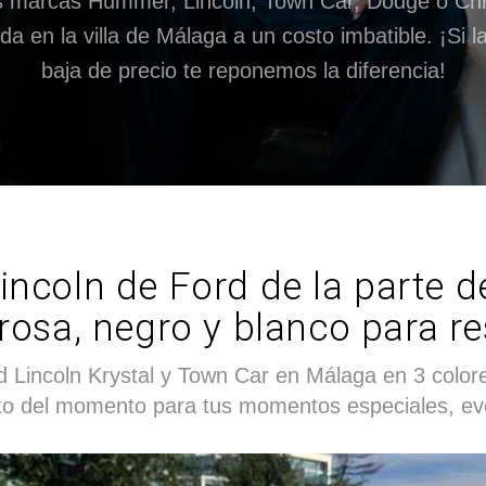
s marcas Hummer, Lincoln, Town Car, Dodge o Chry
da en la villa de Málaga a un costo imbatible. ¡Si
baja de precio te reponemos la diferencia!
incoln de Ford de la parte de
 rosa, negro y blanco para 
 Lincoln Krystal y Town Car en Málaga en 3 colore
sto del momento para tus momentos especiales, eve