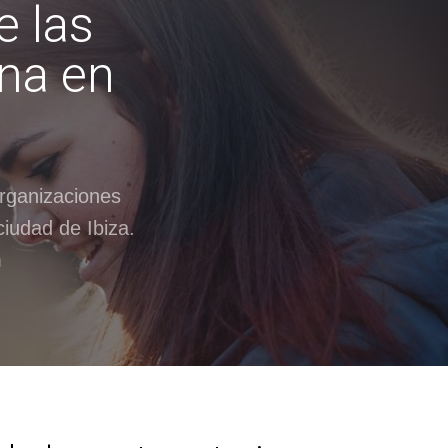
e las
ina en
rganizaciones
ciudad de Ibiza.
m