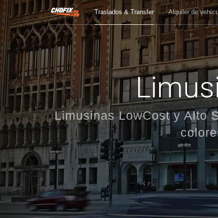
Traslados & Transfer
Alquiler de vehíc
Limusi
Limusinas LowCost y Alto S
colore