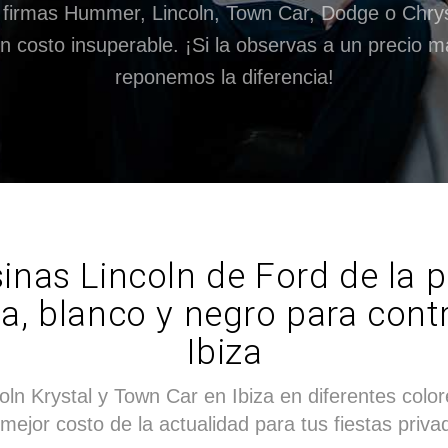
 firmas Hummer, Lincoln, Town Car, Dodge o Chry
un costo insuperable. ¡Si la observas a un precio m
reponemos la diferencia!
nas Lincoln de Ford de la p
sa, blanco y negro para cont
Ibiza
ln Krystal y Town Car en Ibiza en diferentes color
 mejor costo de la actualidad para tus fiestas priv