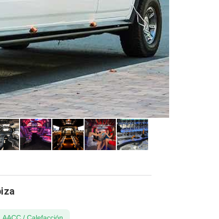
biza
AACC / Calefacción