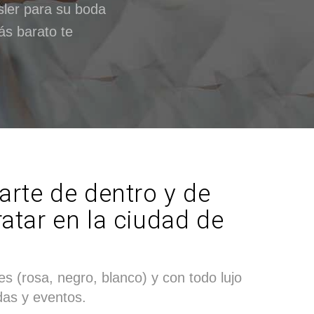
sler para su boda
ás barato te
arte de dentro y de
ratar en la ciudad de
es (rosa, negro, blanco) y con todo lujo
adas y eventos.