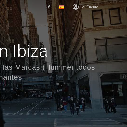
€
Mi Cuenta
n Ibiza
as las Marcas (Hummer todos
onantes