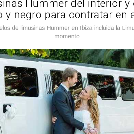
inas Hummer del interior y d
o y negro para contratar en en
los de limusinas Hummer en Ibiza incluida la Lim
momento