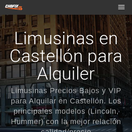
Toggl
navig
Limusinas en
Castellón para
Alquiler
Limusinas Precios Bajos y VIP
para Alquilar en Castellón. Los
principales modelos (Lincoln,
Hummer) con la mejor relación
calidad/precio