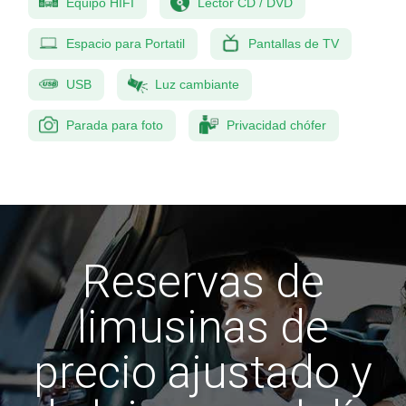
Equipo HIFI
Lector CD / DVD
Espacio para Portatil
Pantallas de TV
USB
Luz cambiante
Parada para foto
Privacidad chófer
Reservas de
limusinas de
precio ajustado y