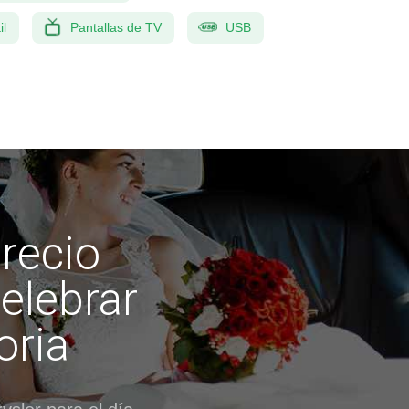
il
Pantallas de TV
USB
precio
elebrar
oria