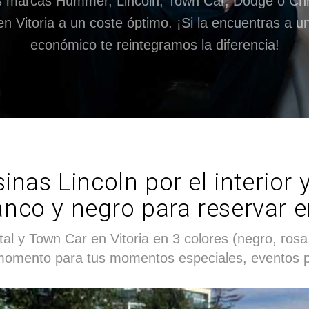
s marcas Hummer, Lincoln, Town Car, Dodge o Chry
en Vitoria a un coste óptimo. ¡Si la encuentras a u
económico te reintegramos la diferencia!
inas Lincoln por el interior y
anco y negro para reservar e
l y Town Car en Vitoria en 3 colores (negro, rosa, 
momento para tus momentos especiales, eventos pr