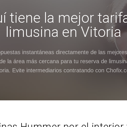
í tiene la mejor tarif
limusina en Vitoria
opuestas instantáneas directamente de las mejore
de la área más cercana para tu reserva de limusinas
toria. Evite intermediarios contratando con Chofix.
inas Hummer por el interior y