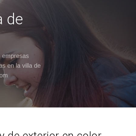
a de
s empresas
 en la villa de
com
 de exterior en color