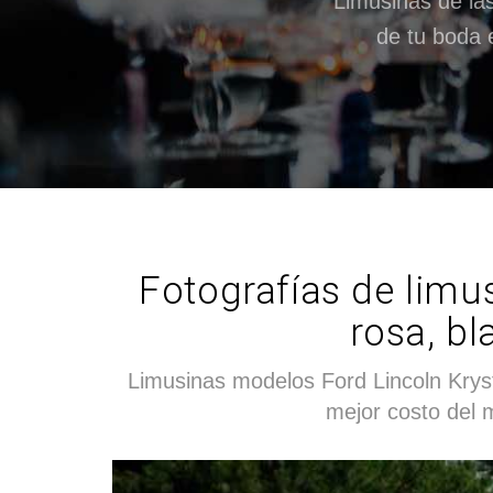
Limusinas de la
de tu boda 
Fotografías de limus
rosa, bl
Limusinas modelos Ford Lincoln Krysta
mejor costo del 