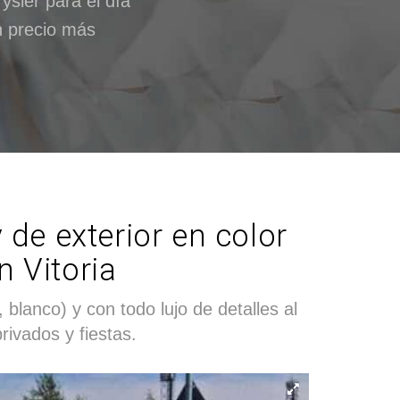
sler para el día
n precio más
 de exterior en color
n Vitoria
blanco) y con todo lujo de detalles al
ivados y fiestas.