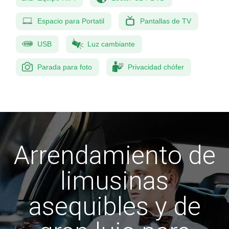
Espacio para Portatil
Pantallas de TV
USB
Luz cambiante
Parada para foto
Privacidad chófer
Arrendamiento de
limusinas
asequibles y de